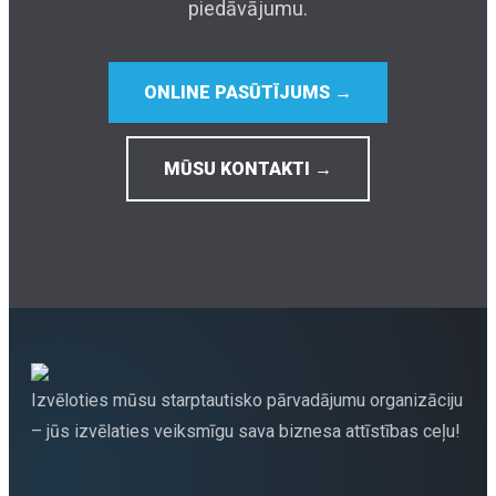
piedāvājumu.
ONLINE PASŪTĪJUMS →
MŪSU KONTAKTI →
Izvēloties mūsu starptautisko pārvadājumu organizāciju
– jūs izvēlaties veiksmīgu sava biznesa attīstības ceļu!