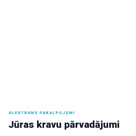
Jūras kravu
pārvadājumi
Droši un izdevīgi jūras kravu
pārvadājumi Latvijā, Eiropā un visā
pasaulē.
ALEXTRANS PAKALPOJUMI
Jūras kravu pārvadājumi