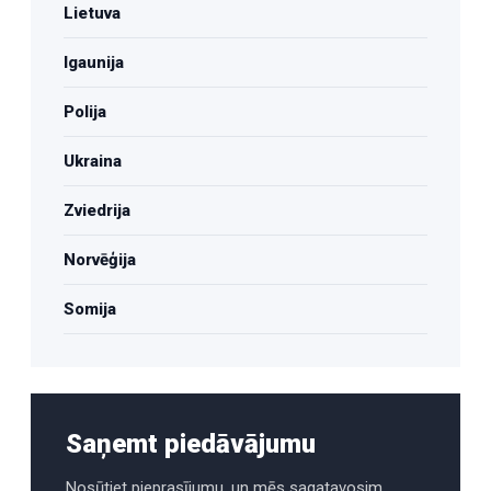
Lietuva
Igaunija
Polija
Ukraina
Zviedrija
Norvēģija
Somija
Saņemt piedāvājumu
Nosūtiet pieprasījumu, un mēs sagatavosim