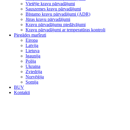
Vietējie kravu pārvadājumi
Sauszemes kravu pārvadājumi
Bīstamo kravu pārvadājumi (ADR)
Jūras kravu pārvadājumi
Kravu pārvadājumu piedāvājumi
Kravu pārvadājumi ar temperatūras kontroli
Piegādes maršruti
Eiropa
Latvija
Lietuva
Igaunija
Polija
Ukraina
Zviedrija
Norvēģija
Somija
BUV
Kontakti
Galvenā / Piegādes pakalpojumi / Jūras kravu pārvadājumi