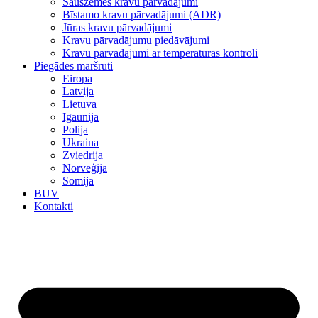
Sauszemes kravu pārvadājumi
Bīstamo kravu pārvadājumi (ADR)
Jūras kravu pārvadājumi
Kravu pārvadājumu piedāvājumi
Kravu pārvadājumi ar temperatūras kontroli
Piegādes maršruti
Eiropa
Latvija
Lietuva
Igaunija
Polija
Ukraina
Zviedrija
Norvēģija
Somija
BUV
Kontakti