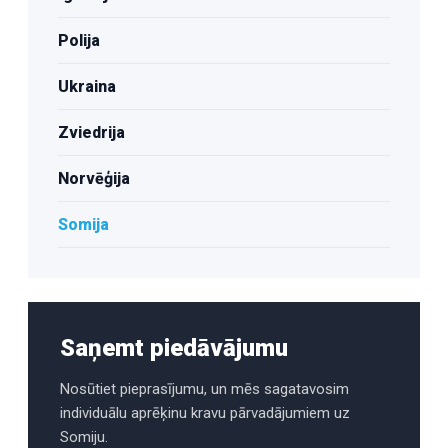
Polija
Ukraina
Zviedrija
Norvēģija
Somija
Saņemt piedāvājumu
Nosūtiet pieprasījumu, un mēs sagatavosim
individuālu aprēķinu kravu pārvadājumiem uz
Somiju.