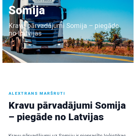
Somija
Kravu pārvadājumi Somija – piegāde
no Latvijas
ALEXTRANS MARŠRUTI
Kravu pārvadājumi Somija
– piegāde no Latvijas
Kravu pārvadājumi uz Somiju ir pieprasīts loģistikas