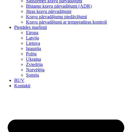
Sauszemes kravu pārvadājumi
Bīstamo kravu pārvadājumi (ADR)
Jūras kravu pārvadājumi
Kravu pārvadājumu piedāvājumi
Kravu pārvadājumi ar temperatūras kontroli
Piegādes maršruti
Eiropa
Latvija
Lietuva
Igaunija
Polija
Ukraina
Zviedrija
Norvēģija
Somija
BUV
Kontakti