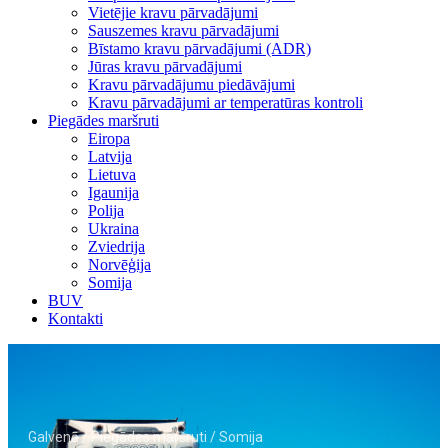
Vietējie kravu pārvadājumi
Sauszemes kravu pārvadājumi
Bīstamo kravu pārvadājumi (ADR)
Jūras kravu pārvadājumi
Kravu pārvadājumu piedāvājumi
Kravu pārvadājumi ar temperatūras kontroli
Piegādes maršruti
Eiropa
Latvija
Lietuva
Igaunija
Polija
Ukraina
Zviedrija
Norvēģija
Somija
BUV
Kontakti
Galvenā / Piegādes maršruti / Somija