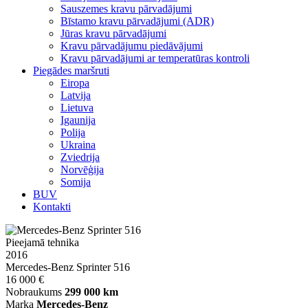
Sauszemes kravu pārvadājumi
Bīstamo kravu pārvadājumi (ADR)
Jūras kravu pārvadājumi
Kravu pārvadājumu piedāvājumi
Kravu pārvadājumi ar temperatūras kontroli
Piegādes maršruti
Eiropa
Latvija
Lietuva
Igaunija
Polija
Ukraina
Zviedrija
Norvēģija
Somija
BUV
Kontakti
Pieejamā tehnika
2016
Mercedes-Benz Sprinter 516
16 000 €
Nobraukums
299 000 km
Marka
Mercedes-Benz