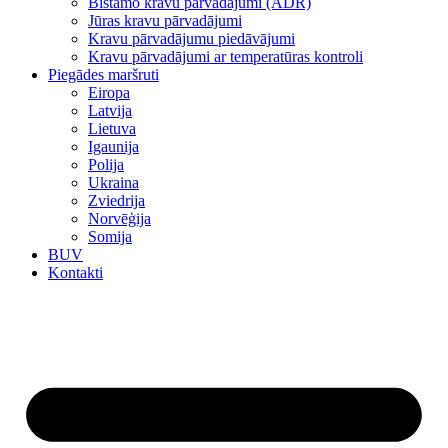
Bīstamo kravu pārvadājumi (ADR)
Jūras kravu pārvadājumi
Kravu pārvadājumu piedāvājumi
Kravu pārvadājumi ar temperatūras kontroli
Piegādes maršruti
Eiropa
Latvija
Lietuva
Igaunija
Polija
Ukraina
Zviedrija
Norvēģija
Somija
BUV
Kontakti