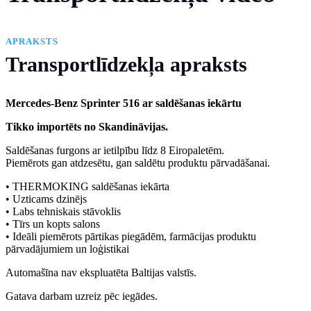
APRAKSTS
Transportlīdzekļa apraksts
Mercedes-Benz Sprinter 516 ar saldēšanas iekārtu
Tikko importēts no Skandināvijas.
Saldēšanas furgons ar ietilpību līdz 8 Eiropaletēm.
Piemērots gan atdzesētu, gan saldētu produktu pārvadāšanai.
• THERMOKING saldēšanas iekārta
• Uzticams dzinējs
• Labs tehniskais stāvoklis
• Tīrs un kopts salons
• Ideāli piemērots pārtikas piegādēm, farmācijas produktu
pārvadājumiem un loģistikai
Automašīna nav ekspluatēta Baltijas valstīs.
Gatava darbam uzreiz pēc iegādes.