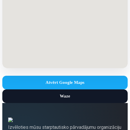
Atvērt Google Maps
Waze
Izvēloties mūsu starptautisko pārvadājumu organizāciju